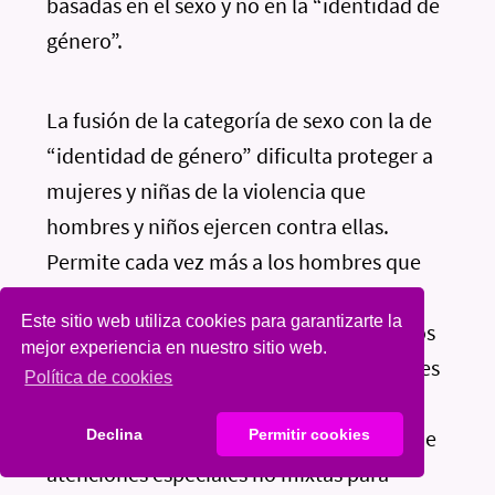
basadas en el sexo y no en la “identidad de
género”.
La fusión de la categoría de sexo con la de
“identidad de género” dificulta proteger a
mujeres y niñas de la violencia que
hombres y niños ejercen contra ellas.
Permite cada vez más a los hombres que
consideran tener una “identidad de
Este sitio web utiliza cookies para garantizarte la
género” femenina reclamar el acceso a los
mejor experiencia en nuestro sitio web.
servicios y espacios de apoyo para mujeres
Política de cookies
no mixtos, ya sea como usuarios o como
proveedores de servicios. Esto comprende
Declina
Permitir cookies
atenciones especiales no mixtas para