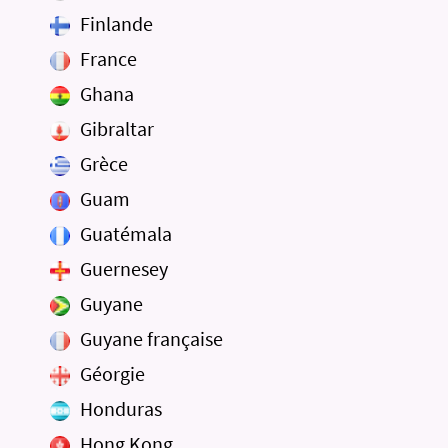
Finlande
France
Ghana
Gibraltar
Grèce
Guam
Guatémala
Guernesey
Guyane
Guyane française
Géorgie
Honduras
Hong Kong