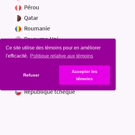
Pérou
Qatar
Roumanie
Royaume-Uni
Ce site utilise des témoins pour en améliorer
Russie
l'efficacité.
Politique relative aux témoins
République de Macédoine du Nord
République dominicaine
Accepter les
Refuser
témoins
République démocratique du Congo
République tchèque
Réunion, La
Saint Barthélemy
Saint-Siège
Sainte-Lucie