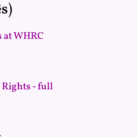
s)
eys at WHRC
ights - full