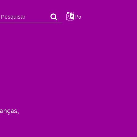
Po
anças,