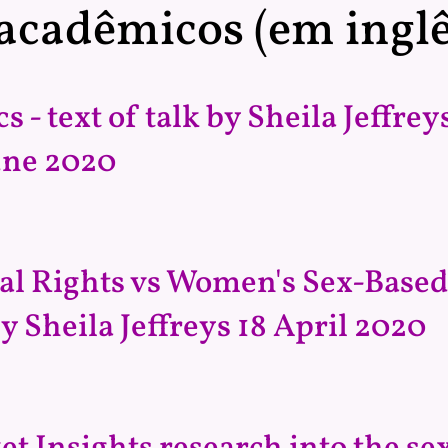
 acadêmicos (em inglê
cs - text of talk by Sheila Jeffr
une 2020
l Rights vs Women's Sex-Based R
by Sheila Jeffreys 18 April 2020