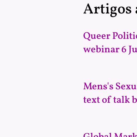
Artigos
Queer Politi
webinar 6 J
Mens's Sexua
text of talk 