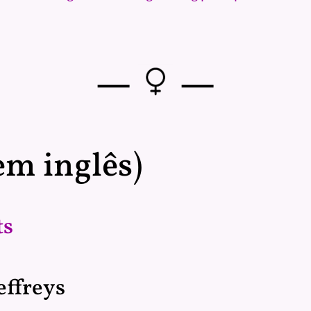
—
—
em inglês)
ts
effreys